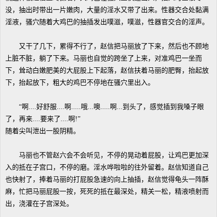
没，抽出时带出一片嫩肉，大量的淫水又带了出来。性器交合处黏满
淫液，骚穴随着大鸡巴的抽插发出噗滋，噗滋，性器官交合的淫声。
又干了几下，累得不行了，赵信把马丽放了下来，然后也不顾地
上脏不脏，躺了下来。马丽也自觉的跨坐了上来，对准鸡巴一坐而
下，耸动白嫩肥美的大屁股上下起落，赵信扶着马丽的肥臀，抬起放
下，抬起放下，粗大的鸡巴不停地在骚穴里出入。
“啊....好舒服....啊.....哦...噢.....啊...到头了，感觉插到我嗓子眼
了，再来....要来了....啊!”
随着尖叫泄出一股阴精。
马丽也不管赵六会不会听见，不停的晃动着屁股，让鸡巴更加深
入的抵在子宫口，不停的磨。淫水哗啦啦的往外留着。赵信知道自己
也快射了，捧着马丽的打屁股急速的向上抽插，赵信觉得龟头一阵酥
麻，忙把马丽屁股一按，死死的抵在最深处，精关一松，精液喷射而
出，浇灌在子宫深处。