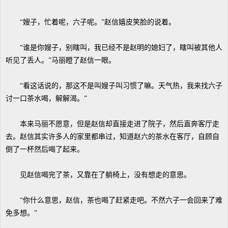
“嫂子，忙着呢，六子呢。”赵信嬉皮笑脸的说着。
“谁是你嫂子，别瞎叫，我已经不是赵明的媳妇了，瞎叫被其他人
听见了丢人。”马丽瞪了赵信一眼。
“看这话说的，那这不是叫嫂子叫习惯了嘛。天气热，我来找六子
讨一口茶水喝，解解渴。”
本来马丽不愿意，但是赵信却直接走进了院子，然后直奔客厅走
去。赵信其实许多人的家里都串过，知道赵六的茶水在客厅，自顾自
倒了一杯然后喝了起来。
见赵信喝完了茶，又靠在了躺椅上，没有想走的意思。
“你什么意思，赵信，茶也喝了赶紧走吧。不然六子一会回来了难
免多想。”