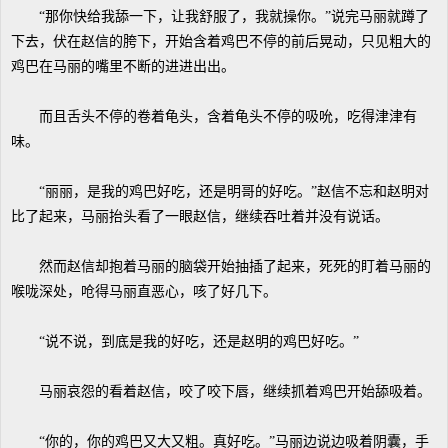
“那你快给我舔一下，让我舒服了，我就操你。”说完马丽就蹲了
下去，伏在赵信的胯下，开始含着鸡巴不停的前后晃动，只见粗大的
鸡巴在马丽的嘴里不断的进进出出。
而且舌头不停的卷着龟头，含着龟头不停的吸吮，吃得津津有
味。
“丽丽，是我的鸡巴好吃，还是明哥的好吃。”赵信不忘和赵明对
比了起来，马丽抬头看了一眼赵信，继续吞吐着并没有说话。
然而赵信却抱着马丽的脑袋开始抽插了起来，死死的盯着马丽的
喉咙深处，呛得马丽直恶心，咳了好几下。
“说不说，到底是我的好吃，还是赵明的鸡巴好吃。”
马丽哀怨的看着赵信，咬了咬下唇，继续抓着鸡巴开始舔吸着。
“你的，你的鸡巴又大又粗。真好吃。”马丽边说边吸着阴囊，手