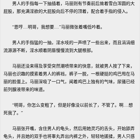
男人的手指每一下抽插着，马丽则有节奏前后耸着雪白浑圆的大
屁股，那充满淫欲的大屁股向后不停的顶着，配合着手指的侵入。
“恩哼....明哥，我想要....”马丽微张着嘴低吟着。
男人的手指猛的一抽，淫水吱的一声喷了一些出来，而且涓涓细
流源源不断，淫水顺着阴唇慢慢流到大腿根部。
马丽还没来得及享受突然潮喷带来的快意，就被男人按了下来，
马丽也识趣的摸索着男人的裤裆，裤子一脱，一根硬挺的鸡巴甩在马
丽的脸蛋上。马丽深吸了一口气，闻着鸡巴上独有的气味，尿骚已经
前列腺液带来的味道。
“明哥，你怎么变粗了，但是好像没以前长了，不管了。啊....想
死我了。”
马丽张开嘴，含住男人的龟头，然后用她灵巧的舌头，开始舔弄
龟头，并且她的双手也将睾丸弄出内裤之外，轻轻地搓揉，男人只感