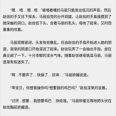
“嗯....唔....嗯...唔...”被堵着嘴的马丽只能发出低沉的声音，然后
赵信的手又往下探去，马丽自觉的分开双腿，让赵信的手直接摸到了
她深幽的洞口。赵信低下头，含着马丽的乳头，吸吮了起来，又时而
重重的咬着。
马丽双眼紧闭，头发有些散乱，任由赵信的手指开始进入她的阴
道，渐渐的阴道口开始湿润了起来。赵信玩弄了一会抽出手指，放在
鼻尖闻了一下，十分浓郁的淫水气味。随着赵信继续挑逗马丽，马丽
逐渐有些迷失了。
“啊...不要弄了....快操了....好痒....”马丽娇媚说道。
“乖宝贝，你想我操你吗?想要我的鸡巴吗？”赵信淫笑的说着。
“讨厌...想要....我想要鸡巴....快给我。”马丽娇羞无限地把头伏在
赵信胸前娇媚道。