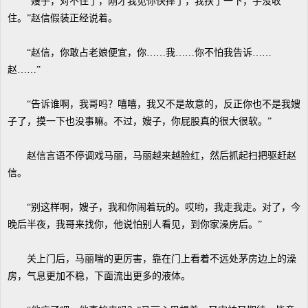
“嫂子，对不住了，刚才我见你快摔了，我扶了一下，手没收
住。”赵信假装正经说着。
“赵信，你敢占老娘便宜，你……我……你不怕我告诉……
赵……”
“告诉谁啊，我哥吗？嘻嘻，我又不是故意的，反正你也不是我嫂
子了，摸一下也没事嘛。不过，嫂子，你屁股真的很大很软。”
赵信言语不停调戏马丽，马丽越来越脸红，然后抓起扫把驱赶赵
信。
“别这样啊，嫂子，我和你闹着玩的。哎哟，我走我走。对了，今
晚后半夜，我哥来找你，他说怕别人看见，到你家澡房后。”
关上门后，马丽喘的更厉害，靠在门上看着不远处茅房边上的澡
房，气息更加不稳，下面流出更多的液体。