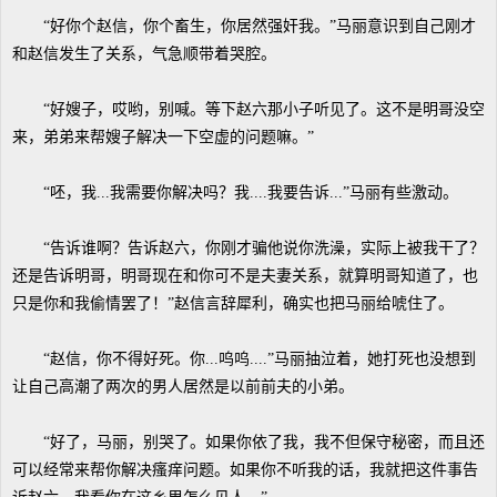
“好你个赵信，你个畜生，你居然强奸我。”马丽意识到自己刚才
和赵信发生了关系，气急顺带着哭腔。
“好嫂子，哎哟，别喊。等下赵六那小子听见了。这不是明哥没空
来，弟弟来帮嫂子解决一下空虚的问题嘛。”
“呸，我...我需要你解决吗？我....我要告诉...”马丽有些激动。
“告诉谁啊？告诉赵六，你刚才骗他说你洗澡，实际上被我干了？
还是告诉明哥，明哥现在和你可不是夫妻关系，就算明哥知道了，也
只是你和我偷情罢了！”赵信言辞犀利，确实也把马丽给唬住了。
“赵信，你不得好死。你...呜呜....”马丽抽泣着，她打死也没想到
让自己高潮了两次的男人居然是以前前夫的小弟。
“好了，马丽，别哭了。如果你依了我，我不但保守秘密，而且还
可以经常来帮你解决瘙痒问题。如果你不听我的话，我就把这件事告