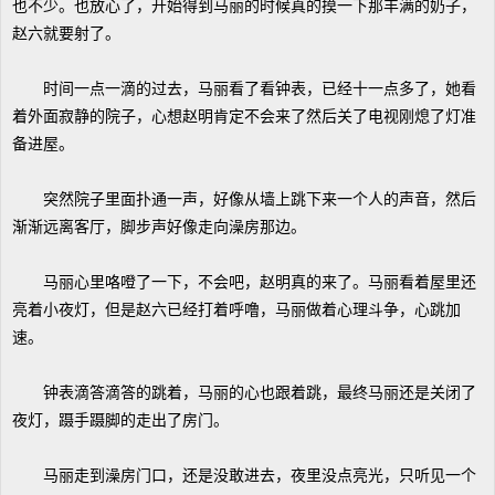
也不少。也放心了，开始得到马丽的时候真的摸一下那丰满的奶子，
赵六就要射了。
时间一点一滴的过去，马丽看了看钟表，已经十一点多了，她看
着外面寂静的院子，心想赵明肯定不会来了然后关了电视刚熄了灯准
备进屋。
突然院子里面扑通一声，好像从墙上跳下来一个人的声音，然后
渐渐远离客厅，脚步声好像走向澡房那边。
马丽心里咯噔了一下，不会吧，赵明真的来了。马丽看着屋里还
亮着小夜灯，但是赵六已经打着呼噜，马丽做着心理斗争，心跳加
速。
钟表滴答滴答的跳着，马丽的心也跟着跳，最终马丽还是关闭了
夜灯，蹑手蹑脚的走出了房门。
马丽走到澡房门口，还是没敢进去，夜里没点亮光，只听见一个