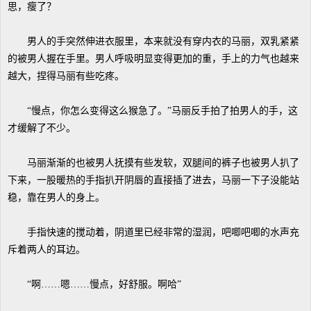
思，瘦了？
男人的手突然伸进衣服里，本来就没有穿内衣的马丽，双乳紧紧
的被男人握在手里。男人呼吸明显变得更加的重，手上的力气也越来
越大，捏得马丽有些吃疼。
“慢点，你怎么变得这么猴急了。”马丽反手拍了拍男人的手，这
才缓解了不少。
马丽渐渐的也被男人抚摸有些发软，双腿间的裤子也被男人扒了
下来，一股暖热的手指扒开阴唇的直接插了进去，马丽一下子没能站
稳，靠在男人的身上。
手指快速的搅动着，阴道里已经非常的湿润，吧唧吧唧的水声充
斥着两人的耳边。
“啊……嗯……慢点，好舒服。啊哈”