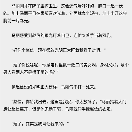
马丽刚才在院子里搞卫生，这会还气喘吁吁的，胸口一起一伏
的。加上马丽平日在家都喜欢光着，外面就套个短袖，加上出汗这会
胸前一片春光。
马丽感受到赵信的眼光盯着自己，连忙叉着手当着双乳。
“好你个赵信，现在都敢光明正大盯着我看了对吧。”
“嫂子你说啥呢，你是咱村里数一数二的美女啊，身材又好，是个
男人看两人不是很正常的吗？”
见赵信说的光明正大模样，马丽气不打一处来。
“赵信，你给我出去，这里是我家，你太放肆了。”马丽指着大门
想让赵信离开，但是他无动于衷，马丽就伸手拽赵信的衣服。
“嫂子，其实是我哥让我来的。”