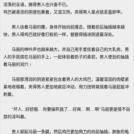
淫荡的言语，搞得男人也兴奋不已。
鸡巴被滚烫的阴道包裹着，又湿又热，夹得男人差点就丢盔卸甲。
男人扶着马丽的腰，身体开始向前撞击，随着前后抽插越来越
快，男人得鸡巴就好像打桩机一样，狠狠得插进阴道最深处。
马丽的呻吟声也越来越大，并自己用手爱抚着自己的大乳房。男
人的手就搭在马丽的手上，一起体验着奶子的柔软，男人使劲的抽插
着马丽的润穴﹗
马丽那滑润的阴道紧紧包含着男人的大鸡巴，温暖湿润的肉壁紧
紧地收缩着，夹得男人更加地疯狂冲动，用力扭转晃摇着马丽屁股冲
刺着。
“坏人...好舒服....你要操死我了....好爽....啊....啊”马丽更是情不自
禁的淫叫着。
男人架起马丽一条腿，然后鸡巴更加用力的向前抽插，肿胀的龟