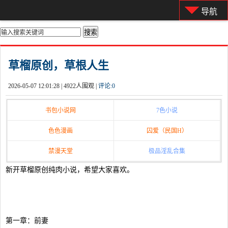
导航
你的位置：
首页
>
都市激情
草榴原创，草根人生
2026-05-07 12:01:28 |
4922人围观 |
评论:
0
书包小说网
7色小说
色色漫画
囚爱（民国H）
禁漫天堂
极品淫乱合集
新开草榴原创纯肉小说，希望大家喜欢。
第一章：前妻