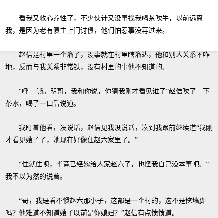
看我又收心养性了，不少伙计又没事找我喝茶吹牛，以前远离
我，是因为老有债主上门讨债，他们怕惹事没再过来。
赵信是村里一个溜子，没事就在村里瞎溜达，他和别人关系不咋
地，反而与我关系非常铁，没有村里的事他不知道的。
“呼....嘶。明哥，我和你说，你猜我刚才看见谁了”赵信吹了一下
茶水，喝了一口后说道。
我盯着他看，没说话，赵信见我没说话，凑到我跟前继续道“我刚
才看见嫂子了，她现在好像住赵六家里了。”
“住就住呗，毕竟已经嫁给人家赵六了，也怪我自己没本事吧。”
我不以为然的说着。
“哥，我是看不惯赵六那小子，这都是一个村的，这不是挖墙脚
吗？他难道不知道嫂子以前是你媳妇？”赵信有点愤愤道。