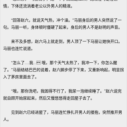
情，下体还流淌着老公以外男人的精液。
“回答赵六，就说天气热，冲个澡。”马丽身后的男人突然说了一
句。马丽一听，身体顿时僵硬了起来，身后的男人不是赵明的声音。
来不及多想，赵六马上就走到，男人顶了一下马丽让她快开口。
马丽也连忙说道。
“怎么了....我... 哦，那个天气太热了，我冲一下，你怎么醒
了。”马丽结结巴巴的说着，赵六脚步停了下来，又重新响起，明显拐
入了茅房里面去了。
“哦，那你洗吧，我困得不行了，我尿一泡继续睡了。”赵六说完
就自顾开始尿起来，然后又慢悠悠得走回屋子去了。
见到赵六已经进屋了，马丽连忙挣扎开男人的搂抱，突然推开男
人。