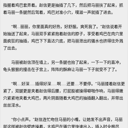
指握着鸡巴套弄着。赵信更是抽插了几下，然后把马丽扶了起来，抓
着马丽一条腿然后驾着，鸡巴对准小穴，噗滋一声就插了进去。
“啊...丽丽，你里面真的好热，好舒服。爽死我了。”赵信说着开
始抽送了起来，马丽双手紧紧抱着赵信的脖子，享受着鸡巴在肉穴里
面疯狂的抽插，鸡巴下下直达穴底，把马丽泄出的骚水也挤得往外溅
了出去。
马丽被赵信顶在墙上，另一条腿也抬了起来，一下一下的直冲，
龟头狠狠的撞击在子宫上，阵阵的酥麻让马丽一下子就受不了了。
“啊....好深.....插得好深.....啊.....还要....不要停。”马丽搂着赵信更
紧了，双腿更是夹着赵信得后腰，打屁股被操得噼啪作响，马丽得嫩
穴紧紧地夹着大鸡巴，两片阴唇随着大鸡巴的抽插翻入翻出，并带出
丝丝淫水。
“你小点声。”赵信连忙吻住马丽的小嘴，让她发不出声音，马丽
就这样被赵信壁咚操着，大鸡巴在骚穴里快速出入，插入时全根尽