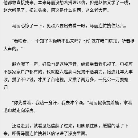
他都敢直接找来。本来马丽没想着搭理赵信，但是赵信又学了一嘴，
赵六听见了，扭过头来，问这是什么东西，这么老大声。
马丽心惊了一下，见赵六要出去看一眼，马丽连忙拽住赵六。
“看啥看，一个知了叫你听不出来吗？也许就在咱们房顶，听着挺
大声的。”
赵六哦了一声，好像也是这种声音，继续坐着看电视了。电视可
不是家家户户都有的，也就赵六赵高两兄弟干活卖力，接连几年大丰
收，攒了不少钱，才买了台电视，又攒了两万多，一兄弟一万娶媳
妇。
“你先看着，我热一身汗，我去冲个澡。”马丽假装提着桶，拿着
毛巾就走向澡房。
还没走到，就看见赵信翻了过来，用脚顶住脚，缓慢的落了下
来，吓得马丽连忙拽着赵信钻进了澡房里面。