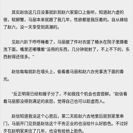
其实赵信这几日没事就趴到赵六家窗口上偷听，知道赵六虚的
很，软脚蟹，马丽本来就跟了我几年，性欲都是我压着的。自从嫁给
了赵六，没一天享受到高潮的。
见赵六趴下呼呼睡着了，马丽披了件衬衣提了桶水在院子里蹲着
洗下面，嘴里还嘟囔着“没用的东西，几分钟就射了，不上不下的，东
西射得还怪多。”
赵信每每就趴在墙头上，偷看着马丽和赵六办完事洗下面的春
光。
“反正明哥已经和嫂子分了，不如我找个机会也尝尝鲜。”赵信看
着马丽那没得到满足的哀怨，觉得自己也可以趁虚而入。
赵信知道我没这个心思后，第二天趁赵六去地里后就到家里串
门，马丽开门见到是赵信这个不务正业的也没给什么好脸色。不过好
歹在赵明家来往了几年，也没有给他上脸色。