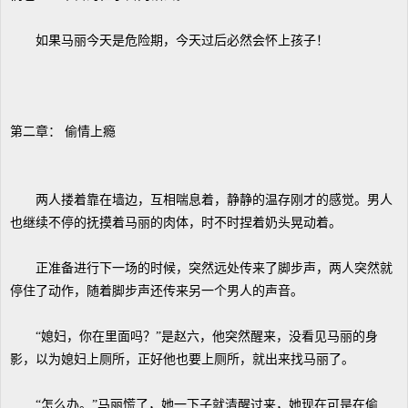
如果马丽今天是危险期，今天过后必然会怀上孩子！
第二章： 偷情上瘾
两人搂着靠在墙边，互相喘息着，静静的温存刚才的感觉。男人
也继续不停的抚摸着马丽的肉体，时不时捏着奶头晃动着。
正准备进行下一场的时候，突然远处传来了脚步声，两人突然就
停住了动作，随着脚步声还传来另一个男人的声音。
“媳妇，你在里面吗？”是赵六，他突然醒来，没看见马丽的身
影，以为媳妇上厕所，正好他也要上厕所，就出来找马丽了。
“怎么办。”马丽慌了，她一下子就清醒过来，她现在可是在偷