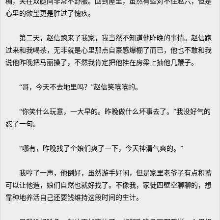
稠，夹在双腿间非常不舒服。回到屋里，虽然有些对不住赵六，但是
心里的欲望更是胜过了愧疚。
第二天，赵信跑来了我家，我当然不知道他昨晚的事情。赵信跑
过来和我喝茶，无非就是心里那点自豪感爆棚了而已，他也不敢和我
说他昨晚把马丽操了，不然我肯定把他挂在房梁上抽他几鞭子。
“哥，今天不去地里吗？”赵信笑嘻嘻的。
“你笑什么玩意，一大早的。昨晚做什么坏事去了。”我没好气的
怼了一句。
“哪有，昨晚找了个娘们爽了一下，今天神清气爽的。”
我哼了一声，他倒好，虽然游手好闲，但是家里老爷子有点积蓄
可以让他造，娘们自然也就好找了。不像我，家徒四壁空聊聊的，想
靠种地养活自己还要钱维持这段时间的生计。