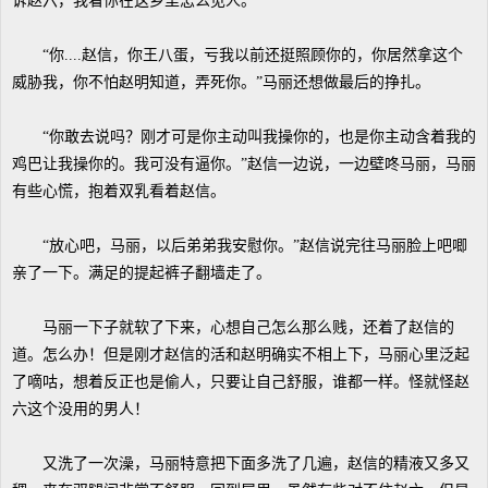
诉赵六，我看你在这乡里怎么见人。”
“你....赵信，你王八蛋，亏我以前还挺照顾你的，你居然拿这个
威胁我，你不怕赵明知道，弄死你。”马丽还想做最后的挣扎。
“你敢去说吗？刚才可是你主动叫我操你的，也是你主动含着我的
鸡巴让我操你的。我可没有逼你。”赵信一边说，一边壁咚马丽，马丽
有些心慌，抱着双乳看着赵信。
“放心吧，马丽，以后弟弟我安慰你。”赵信说完往马丽脸上吧唧
亲了一下。满足的提起裤子翻墙走了。
马丽一下子就软了下来，心想自己怎么那么贱，还着了赵信的
道。怎么办！但是刚才赵信的活和赵明确实不相上下，马丽心里泛起
了嘀咕，想着反正也是偷人，只要让自己舒服，谁都一样。怪就怪赵
六这个没用的男人！
又洗了一次澡，马丽特意把下面多洗了几遍，赵信的精液又多又