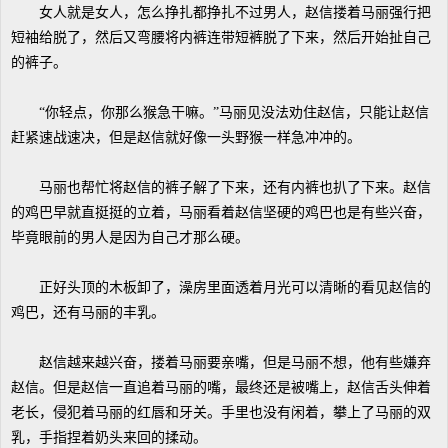
女人就是女人，怎么挣扎都挣扎不过男人，赵信搂着马丽强行把
短袖给脱了，然后又弯腰将内裤连带短裤脱了下来，然后开始扯自己
的裤子。
“你轻点，你那么猴急干嘛。”马丽见没法劝住赵信，只能让赵信
赶紧速战速决，但是赵信就好像一头野猴一样急冲冲的。
马丽也帮忙将赵信的裤子解了下来，还有内裤也扒了下来。赵信
的鸡巴早就直挺挺的立着，马丽看着赵信坚硬的鸡巴也是有些兴奋，
毕竟眼前的男人是因为自己才那么硬。
正好头顶的木板卸了，澡房里面透着月光可以清晰的看见赵信的
鸡巴，还有马丽的丰乳。
赵信越来越兴奋，搂着马丽要亲嘴，但是马丽不想，他有些嫌弃
赵信。但是赵信一直追着马丽的嘴，最终还是被嘴上，赵信舌头伸着
老长，侵犯着马丽的红唇和牙关。手里也没有闲着，攀上了马丽的双
乳，手指捏着奶头来回的揉动。