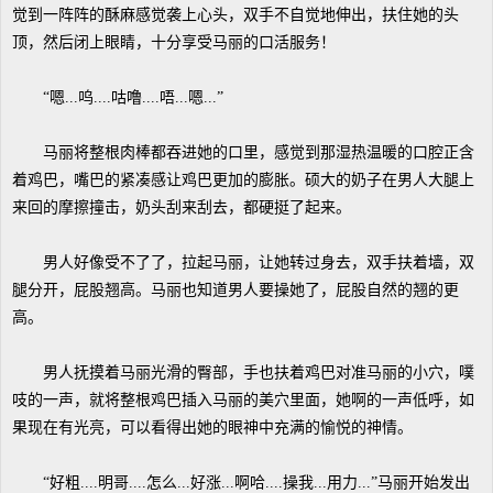
觉到一阵阵的酥麻感觉袭上心头，双手不自觉地伸出，扶住她的头
顶，然后闭上眼睛，十分享受马丽的口活服务！
“嗯...呜....咕噜....唔...嗯...”
马丽将整根肉棒都吞进她的口里，感觉到那湿热温暖的口腔正含
着鸡巴，嘴巴的紧凑感让鸡巴更加的膨胀。硕大的奶子在男人大腿上
来回的摩擦撞击，奶头刮来刮去，都硬挺了起来。
男人好像受不了了，拉起马丽，让她转过身去，双手扶着墙，双
腿分开，屁股翘高。马丽也知道男人要操她了，屁股自然的翘的更
高。
男人抚摸着马丽光滑的臀部，手也扶着鸡巴对准马丽的小穴，噗
吱的一声，就将整根鸡巴插入马丽的美穴里面，她啊的一声低呼，如
果现在有光亮，可以看得出她的眼神中充满的愉悦的神情。
“好粗....明哥....怎么...好涨...啊哈....操我...用力...”马丽开始发出