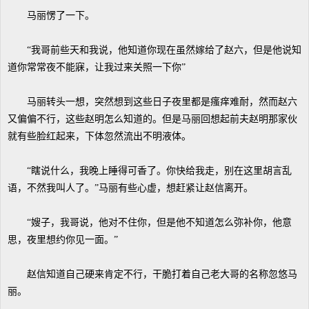
马丽愣了一下。
“我哥前些天和我说，他知道你现在虽然嫁给了赵六，但是他说知
道你常常夜不能寐，让我过来关照一下你”
马丽转头一想，突然想到这些日子夜里都是瘙痒难耐，然而赵六
又偏偏不行，这些赵明怎么知道的。但是马丽回想起前夫赵明那家伙
就有些脸红起来，下体忽然流出不明液体。
“瞎说什么，我晚上睡得可香了。你快给我走，别在这里胡言乱
语，不然我叫人了。”马丽有些心虚，想赶紧让赵信离开。
“嫂子，我哥说，他对不住你，但是他不知道怎么弥补你，他意
思，夜里想约你见一面。”
赵信知道自己硬来肯定不行，干脆打着自己老大哥的名称忽悠马
丽。