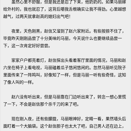
虽然心里不舒服，但是我还是忍了下来，他奶奶的。如果马丽嫁
给外村的，我也就忍了，这背后嚼我舌根确实让我不得劲。心里越想
越气，过两天就拿赵高的媳妇出气吧！
夜里，天色刚黑，赵信又溜到了赵六家附近。有些按捺不住了，
毕竟昨天刚刚品尝了十分美味的马丽，今天说什么也要继续品尝一
下，这一次肯定好好尝尝。
家家户户都亮着灯，赵信探出头看着客厅里面的情况，马丽和赵
六坐在椅子上看电视，马丽磕着瓜子悠闲悠闲的。忽然马丽听见院子
里面传来了一阵鸣叫，好像知了一样，但是马丽一听有些奇怪，这知
了像人叫的一样。
赵六没有听出来，但是马丽靠在门边听出来了，转念一想心里慌
了一下，不会是赵信那个杀千刀的来了吧。
现在刚入夜，还有些朦胧，马丽眼神好，定睛一看，果然墙头后
面盯着一个大脑袋。这个赵信胆子也太大了吧，自己男人还在边上，