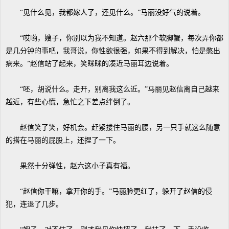
“见什么见，我都嫁人了，还见什么。”马丽没好气的说着。
“哎哟，嫂子，你别以为我不知道。赵六那个软脚蟹，每次弄你都
是几分钟的事吧，我哥说，你性欲很强，如果不得到解决，怕是憋出
病来。”赵信站了起来，笑眯眯的凑近马丽耳边说着。
“呸，胡说什么。走开，别离我这么近。”马丽见赵信离自己越来
越近，有些心慌，急忙之下差点绊倒了。
赵信笑了笑，好机会。赶紧搂住马丽的腰，另一只手就这么随意
的搭在马丽的屁股上，还捏了一下。
果然十分弹性，赵六这小子真有福。
“赵信你干嘛，拿开你的手。”马丽脸更红了，躲开了赵信的侵
犯，连退了几步。