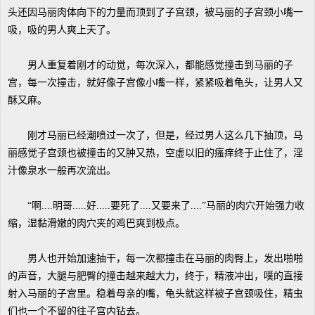
头还因马丽肉体向下的力量而顶到了子宫颈，被马丽的子宫颈小嘴一
吸，吸的男人爽上天了。
男人重复着刚才的动觉，每次深入，都能感觉撞击到马丽的子
宫，每一次撞击，就好像子宫像小嘴一样，紧紧吸着龟头，让男人又
酥又麻。
刚才马丽已经潮喷过一次了，但是，经过男人这么几下抽顶，马
丽感觉子宫颈也被撞击的又肿又热，空虚以旧的瘙痒终于止住了，淫
汁像泉水一般再次流出。
“啊....明哥.....好.....要死了....又要来了....”马丽的肉穴开始强力收
缩，湿黏滑嫩的肉穴夹的鸡巴爽到极点。
男人也开始加速抽干，每一次都撞击在马丽的肉臀上，发出啪啪
的声音，大腿与肥臀的撞击越来越大力，终于，精液冲出，噗的直接
射入马丽的子宫里。稳着母亲的嘴，龟头就这样被子宫颈吸住，精虫
们也一个不留的往子宫内钻去。