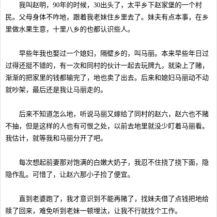
我叫赵明，90年的时候，30出头了，太平乡下赵家堡的一个村
民。父母身体不咋地，跟着我老妹住乡里去了。妹夫有点本事，在乡
里做水果生意，十里八乡的也都认识些人。
早些年我也娶过一个媳妇，隔壁乡的，叫马丽。本来早些年日过
过得还挺不错的，有一次和同村的伙计一起去玩牌九，就染上了赌，
渐渐的把家里的钱都输完了，地也卖了出去。后来和媳妇马丽动不动
就吵架，最后还是我让马丽走的。
后来不知道怎么地，听说马丽又嫁给了同村的赵六，赵六也不赌
不抽，但是这样的人也有可恨之处，以前去地里就没少盯着马丽看。
我估计，就等我和马丽分开了吧。
每次想起前妻那对饱满的白嫩大奶子，我忍不住挠了挠下面，隐
隐作乱。可惜了，让赵六那小子捡了便宜。
直到老婆跑了，我才意识到不能再赌了，找妹夫借了点钱把地给
赎了回来，难免听到老妹一顿埋汰，让我不行就找个工作。