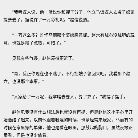
“我听媒人说，他一听说你和嫂子分了，他立马请媒人去嫂子娘家
提亲去了，据说许了一万彩礼呢。”赵信说道。
“一万这么多？难怪马丽那个婆娘愿意呢。赵六有贼心没贼胆的玩
意，也就是攒了点钱，可惜了。”
见我有些气馁，赵信凑得更近了。
“哥，反正你现在也不赌了，不行把嫂子领回来吧。我看那个赵
六，也没那个本事。”
“人家给了一万呢，我拿啥去要人，算了算了。”我摆了摆手。
赵信见我没有什么想法后也就没有再提，但是赵信这小子心里开
始活络了起来，以前他跟着我混的时候，也是经常来我家，马丽有的
时候在家里穿的单薄，他也是看在眼里，那鼓起的胸口，虽然没敢正
眼看，但是也没少偷看。