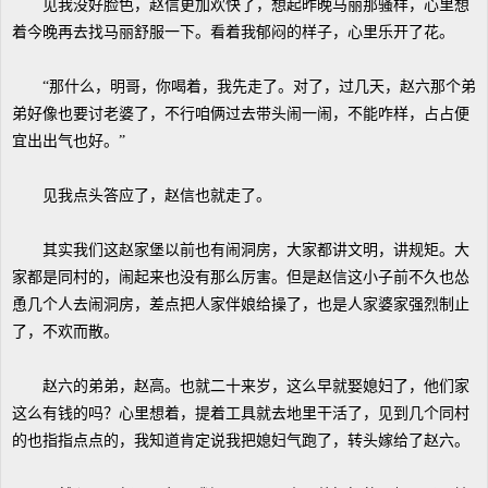
见我没好脸色，赵信更加欢快了，想起昨晚马丽那骚样，心里想
着今晚再去找马丽舒服一下。看着我郁闷的样子，心里乐开了花。
“那什么，明哥，你喝着，我先走了。对了，过几天，赵六那个弟
弟好像也要讨老婆了，不行咱俩过去带头闹一闹，不能咋样，占占便
宜出出气也好。”
见我点头答应了，赵信也就走了。
其实我们这赵家堡以前也有闹洞房，大家都讲文明，讲规矩。大
家都是同村的，闹起来也没有那么厉害。但是赵信这小子前不久也怂
恿几个人去闹洞房，差点把人家伴娘给操了，也是人家婆家强烈制止
了，不欢而散。
赵六的弟弟，赵高。也就二十来岁，这么早就娶媳妇了，他们家
这么有钱的吗？心里想着，提着工具就去地里干活了，见到几个同村
的也指指点点的，我知道肯定说我把媳妇气跑了，转头嫁给了赵六。