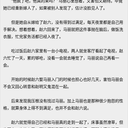
“他疯了吧，他真的来吗？”马丽心里想着，又害怕又期待。毕竟
她已经重新嫁人了，如果被别人发现了，估计没脸见人了。
但是她自从嫁给了赵六，没有得到过满足，每天夜里都是自己用
手解决。想着想着，赵六回来了，马丽就把这件事抛在脑后，做饭洗
衣服，忙完家务活都已经入夜了。
吃过饭后赵六家里有一台小电视，两人就坐客厅看起了电视，赵
六忙了一天，累的够呛，没看一会就去睡觉了，马丽说自己再看一
会。
开始的时候赵六娶马丽入门的时候也担心也好几天，害怕马丽会
不会又回心转意和赵明又鬼混在一起。
后来发现我压根没有找过马丽。加上马丽也是那种很少抱怨的性
格，就算身体上得不到满足，也并不会和赵六说。
赵六就觉得自己已经和马丽真的走到一起了，床事虽然潦草，但